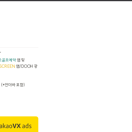
’
오골프예약
 앱 및 

 SCREEN
 앱/DOOH 광


 (*언더바 포함)