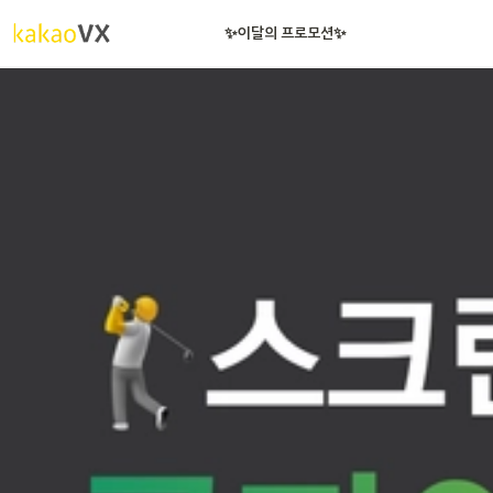
배너 + 메시지 상품을 동시에! 더블탭 프로모션
✨️이달의 프로모션✨️