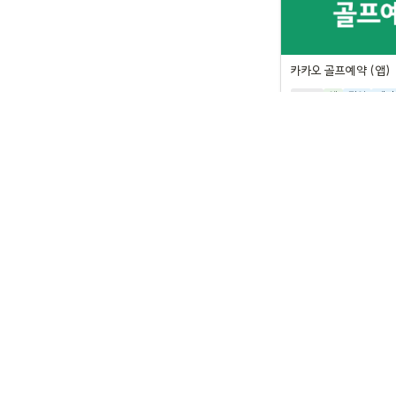
카카오 골프예약 (앱)
CPP
앱
팝업
배너
(c) 2026. kakao VX C